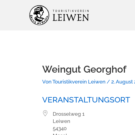
Zum
Inhalt
springen
Weingut Georghof
Von
Touristikverein Leiwen
/
2. August
VERANSTALTUNGSORT
Drosselweg 1
Leiwen
54340